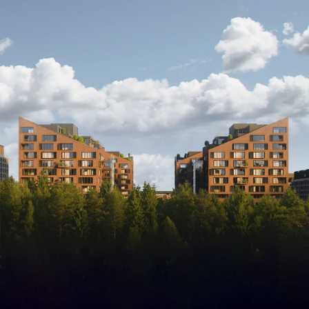
ОЗДОБЛЕННЯ
НОВИНИ
ДИНАМІКА БУДІВНИЦТВА
КОМАНДА
КОНТАКТИ
ВІДДІЛ ПРОДАЖУ В М. ДНІПРО
Адреса:
м. Дніпро, проспект Дмитра Яворницького, 22, ТЦ АТРІУМ, 2
поверх