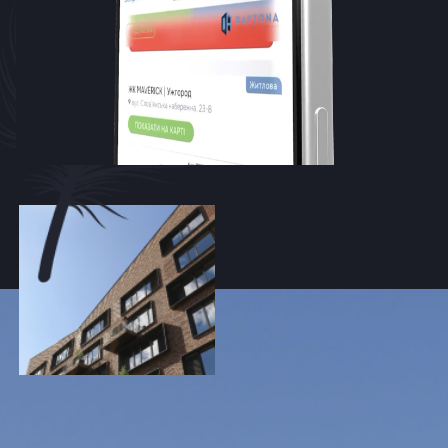
Виразна геометрія будівлі нагадує журавлика-
оригамі, що став символом та оберегом проєкту.
Завдяки архітектурним особливостям на 8-10
поверхах передбачені каскадні видові тераси. Низка
квартир є дворівневими.