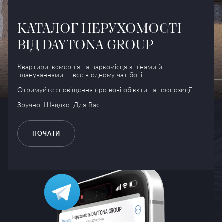
КАТАЛОГ НЕРУХОМОСТІ
ВІД DAYTONA GROUP
Приватний двір-
Лобі
Wellness-простір
Квартири, комерція та паркомісця з цінами й
променад
плануваннями — все в одному чат-боті.
Отримуйте сповіщення про нові об’єкти та пропозиції.
Зручно. Швидко. Для Вас.
ПОЧАТИ
АВТОРСЬКА
АРХІТЕКТУРА,
ФУНКЦІОНАЛЬНІСТЬ
ТА
ЕСТЕТИКА