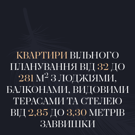
Телефон:
+380 (50) 050 40 20
Графік роботи:
Пн.-Пт.: 10:00-18:00
Сб.,Нд.: вихідний
КВАРТИРИ
ВІЛЬНОГО
ВІДДІЛ ПРОДАЖУ В М. УЖГОРОД
ПЛАНУВАННЯ ВІД
32
ДО
2
281
М
З ЛОДЖІЯМИ,
Адреса:
БАЛКОНАМИ, ВИДОВИМИ
м. Ужгород, Слов’янська набережна, 21А
ТЕРАСАМИ ТА СТЕЛЕЮ
Телефон:
ВІД
2,85
ДО
3,30
МЕТРІВ
+380 (50) 050 40 20
ЗАВВИШКИ
Графік роботи:
Пн.-Пт.: 10:00-19:00