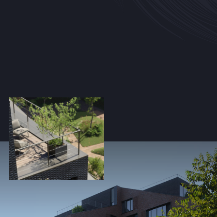
Сб.,Нд.: вихідний
УКР
ENG